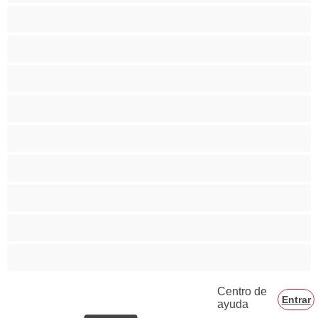
Bisexual
Dotadísimo
Gay
Hetero
Mejores para chat privado
Musculosas
Muy grandes
Parejas
Universitaria/o
Centro de
Entrar
ayuda